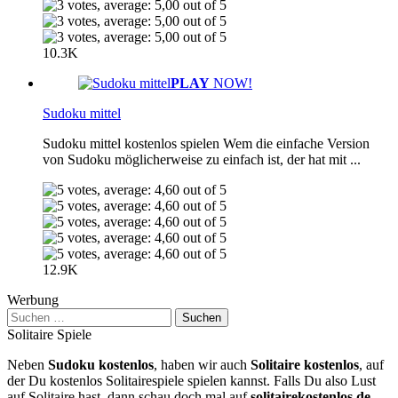
10.3K
PLAY
NOW!
Sudoku mittel
Sudoku mittel kostenlos spielen Wem die einfache Version
von Sudoku möglicherweise zu einfach ist, der hat mit ...
12.9K
Werbung
Suchen
nach:
Solitaire Spiele
Neben
Sudoku kostenlos
, haben wir auch
Solitaire kostenlos
, auf
der Du kostenlos Solitairespiele spielen kannst. Falls Du also Lust
auf Solitaire hast, dann schau doch mal auf
solitairekostenlos.de