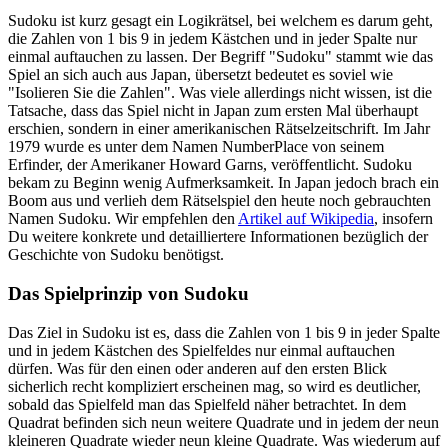
Sudoku ist kurz gesagt ein Logikrätsel, bei welchem es darum geht,
die Zahlen von 1 bis 9 in jedem Kästchen und in jeder Spalte nur
einmal auftauchen zu lassen. Der Begriff "Sudoku" stammt wie das
Spiel an sich auch aus Japan, übersetzt bedeutet es soviel wie
"Isolieren Sie die Zahlen". Was viele allerdings nicht wissen, ist die
Tatsache, dass das Spiel nicht in Japan zum ersten Mal überhaupt
erschien, sondern in einer amerikanischen Rätselzeitschrift. Im Jahr
1979 wurde es unter dem Namen NumberPlace von seinem
Erfinder, der Amerikaner Howard Garns, veröffentlicht. Sudoku
bekam zu Beginn wenig Aufmerksamkeit. In Japan jedoch brach ein
Boom aus und verlieh dem Rätselspiel den heute noch gebrauchten
Namen Sudoku. Wir empfehlen den
Artikel auf Wikipedia
, insofern
Du weitere konkrete und detailliertere Informationen bezüglich der
Geschichte von Sudoku benötigst.
Das Spielprinzip von Sudoku
Das Ziel in Sudoku ist es, dass die Zahlen von 1 bis 9 in jeder Spalte
und in jedem Kästchen des Spielfeldes nur einmal auftauchen
dürfen. Was für den einen oder anderen auf den ersten Blick
sicherlich recht kompliziert erscheinen mag, so wird es deutlicher,
sobald das Spielfeld man das Spielfeld näher betrachtet. In dem
Quadrat befinden sich neun weitere Quadrate und in jedem der neun
kleineren Quadrate wieder neun kleine Quadrate. Was wiederum auf