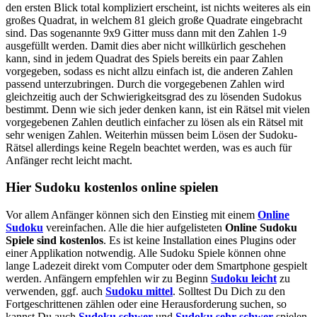
den ersten Blick total kompliziert erscheint, ist nichts weiteres als ein
großes Quadrat, in welchem 81 gleich große Quadrate eingebracht
sind. Das sogenannte 9x9 Gitter muss dann mit den Zahlen 1-9
ausgefüllt werden. Damit dies aber nicht willkürlich geschehen
kann, sind in jedem Quadrat des Spiels bereits ein paar Zahlen
vorgegeben, sodass es nicht allzu einfach ist, die anderen Zahlen
passend unterzubringen. Durch die vorgegebenen Zahlen wird
gleichzeitig auch der Schwierigkeitsgrad des zu lösenden Sudokus
bestimmt. Denn wie sich jeder denken kann, ist ein Rätsel mit vielen
vorgegebenen Zahlen deutlich einfacher zu lösen als ein Rätsel mit
sehr wenigen Zahlen. Weiterhin müssen beim Lösen der Sudoku-
Rätsel allerdings keine Regeln beachtet werden, was es auch für
Anfänger recht leicht macht.
Hier Sudoku kostenlos online spielen
Vor allem Anfänger können sich den Einstieg mit einem
Online
Sudoku
vereinfachen. Alle die hier aufgelisteten
Online Sudoku
Spiele sind kostenlos
. Es ist keine Installation eines Plugins oder
einer Applikation notwendig. Alle Sudoku Spiele können ohne
lange Ladezeit direkt vom Computer oder dem Smartphone gespielt
werden. Anfängern empfehlen wir zu Beginn
Sudoku leicht
zu
verwenden, ggf. auch
Sudoku mittel
. Solltest Du Dich zu den
Fortgeschrittenen zählen oder eine Herausforderung suchen, so
kannst Du auch
Sudoku schwer
und
Sudoku sehr schwer
spielen.